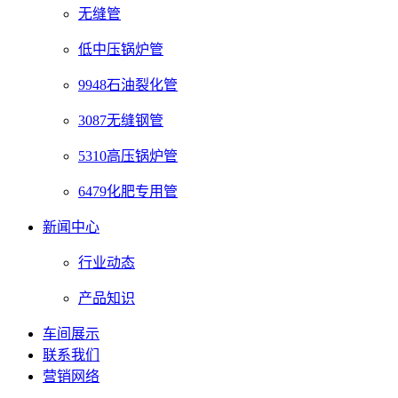
无缝管
低中压锅炉管
9948石油裂化管
3087无缝钢管
5310高压锅炉管
6479化肥专用管
新闻中心
行业动态
产品知识
车间展示
联系我们
营销网络