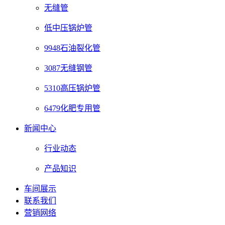
无缝管
低中压锅炉管
9948石油裂化管
3087无缝钢管
5310高压锅炉管
6479化肥专用管
新闻中心
行业动态
产品知识
车间展示
联系我们
营销网络