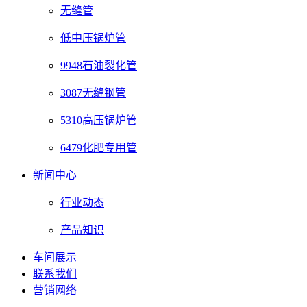
无缝管
低中压锅炉管
9948石油裂化管
3087无缝钢管
5310高压锅炉管
6479化肥专用管
新闻中心
行业动态
产品知识
车间展示
联系我们
营销网络